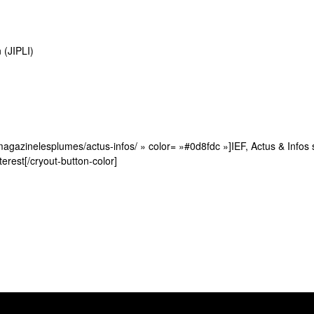
n (JIPLI)
r/magazinelesplumes/actus-infos/ » color= »#0d8fdc »]IEF, Actus & Infos 
terest[/cryout-button-color]