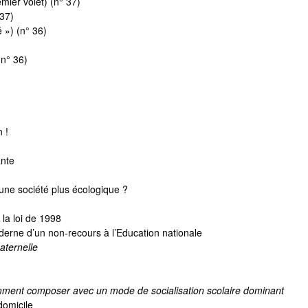
emier volet) (n° 37)
 37)
é ») (n° 36)
(n° 36)
 !
ante
’une société plus écologique ?
la loi de 1998
moderne d’un non-recours à l’Education nationale
aternelle
comment composer avec un mode de socialisation scolaire dominant
domicile