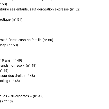
° 53)
struire ses enfants, sauf dérogation expresse (n° 52)
aotique (n° 51)
t à l’instruction en famille (n° 50)
icap (n° 50)
 18 ans (n° 49)
grands non-sco » (n° 49)
n° 49)
seur des droits (n° 48)
ooling (n° 48)
iques « divergentes » (n° 47)
s (n° 46)